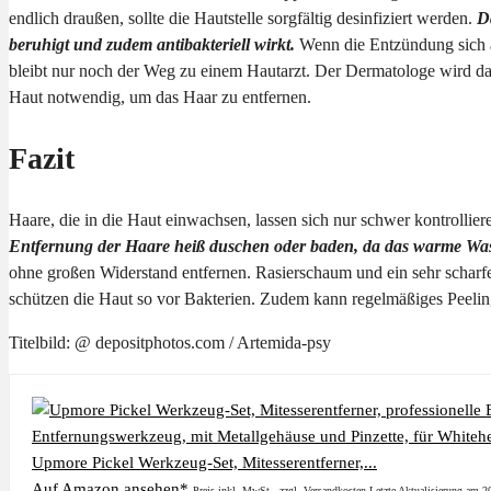
endlich draußen, sollte die Hautstelle sorgfältig desinfiziert werden.
D
beruhigt und zudem antibakteriell wirkt.
Wenn die Entzündung sich ab
bleibt nur noch der Weg zu einem Hautarzt. Der Dermatologe wird das H
Haut notwendig, um das Haar zu entfernen.
Fazit
Haare, die in die Haut einwachsen, lassen sich nur schwer kontrollier
Entfernung der Haare heiß duschen oder baden, da das warme Wass
ohne großen Widerstand entfernen. Rasierschaum und ein sehr schar
schützen die Haut so vor Bakterien. Zudem kann regelmäßiges Peelin
Titelbild: @ depositphotos.com / Artemida-psy
Upmore Pickel Werkzeug-Set, Mitesserentferner,...
Auf Amazon ansehen*
Preis inkl. MwSt., zzgl. Versandkosten Letzte Aktualisierung am 