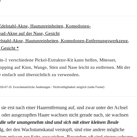
?
Edelstahl-Akne, Hautunreinheiten, Komedonen-Entfernungswerkzeug,
 Gesicht *
-1 verschiedene Pickel-Extraktor-Kit kann helfen, Mitesser,
pping auf Kinn, Wange, Stirn und Nase leicht zu entfernen. Mit der
e einfach und übersichtlich zu verwenden.
2026-07-10
Zwischenzeitliche Änderungen / Nichtverfügbarkeit möglich (siehe Footer)
sie erst nach einer Haarentfernung auf, und zwar unter der Achsel
n oder ausgezupften Haare wachsen nicht gerade nach, sie wachsen
ie sehr unangenehm sind und sich mit einer kleinen Beule
g, der den Wachstumskanal verstopft, sind eine andere mögliche
ern müssen zur Seite ausweichen. Besonders oft sind eingewachsene