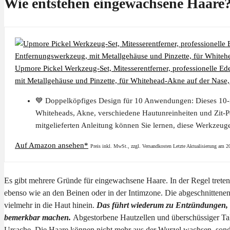
Wie entstehen eingewachsene Haare
Upmore Pickel Werkzeug-Set, Mitesserentferner, professionelle 
mit Metallgehäuse und Pinzette, für Whitehead-Akne auf der Nase,
💙 Doppelköpfiges Design für 10 Anwendungen: Dieses 10-in
Whiteheads, Akne, verschiedene Hautunreinheiten und Zit-Po
mitgelieferten Anleitung können Sie lernen, diese Werkzeug
Auf Amazon ansehen*
Preis inkl. MwSt., zzgl. Versandkosten Letzte Aktualisierung am 
Es gibt mehrere Gründe für eingewachsene Haare. In der Regel treten 
ebenso wie an den Beinen oder in der Intimzone. Die abgeschnittene
vielmehr in die Haut hinein.
Das führt wiederum zu Entzündungen, d
bemerkbar machen.
Abgestorbene Hautzellen und überschüssiger Tal
Ursache. Die Haare können nicht mehr aus der Wurzel wachsen, sond