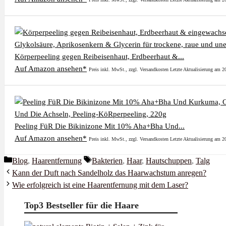
Körperpeeling gegen Reibeisenhaut, Erdbeerhaut &...
Auf Amazon ansehen*
Preis inkl. MwSt., zzgl. Versandkosten Letzte Aktualisierung am 
Peeling FüR Die Bikinizone Mit 10% Aha+Bha Und...
Auf Amazon ansehen*
Preis inkl. MwSt., zzgl. Versandkosten Letzte Aktualisierung am 
Kategorien
Schlagwörter
Blog
,
Haarentfernung
Bakterien
,
Haar
,
Hautschuppen
,
Talg
Kann der Duft nach Sandelholz das Haarwachstum anregen?
Wie erfolgreich ist eine Haarentfernung mit dem Laser?
Top3 Bestseller für die Haare