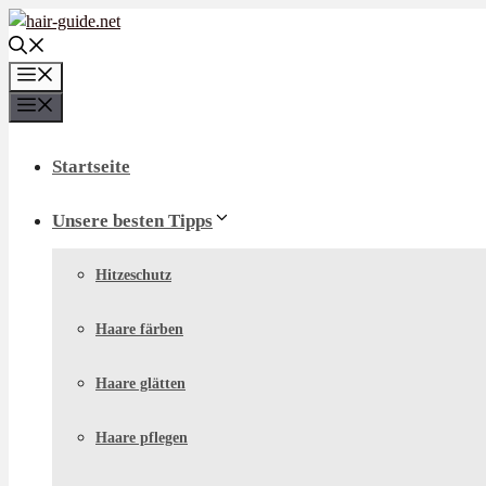
Zum
Inhalt
springen
Menü
Menü
Startseite
Unsere besten Tipps
Hitzeschutz
Haare färben
Haare glätten
Haare pflegen