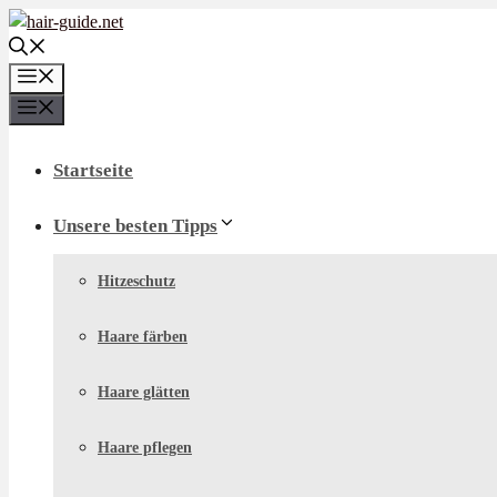
Zum
Inhalt
springen
Menü
Menü
Startseite
Unsere besten Tipps
Hitzeschutz
Haare färben
Haare glätten
Haare pflegen