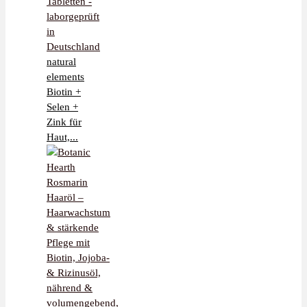
natural
elements
Biotin +
Selen +
Zink für
Haut,...