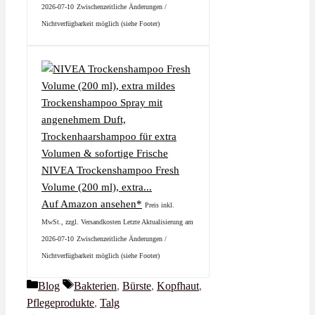
2026-07-10
Zwischenzeitliche Änderungen /
Nichtverfügbarkeit möglich (siehe Footer)
NIVEA Trockenshampoo Fresh
Volume (200 ml), extra...
Auf Amazon ansehen*
Preis inkl.
MwSt., zzgl. Versandkosten Letzte Aktualisierung am
2026-07-10
Zwischenzeitliche Änderungen /
Nichtverfügbarkeit möglich (siehe Footer)
Kategorien
Schlagwörter
Blog
Bakterien
,
Bürste
,
Kopfhaut
,
Pflegeprodukte
,
Talg