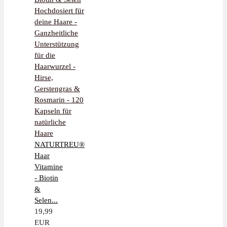
NATURTREU®
Haar
Vitamine
- Biotin
&
Selen...
19,99
EUR