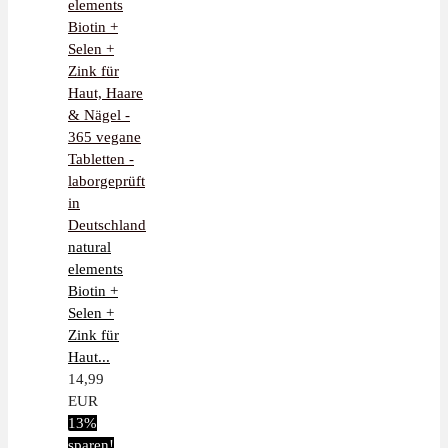
natural
elements
Biotin +
Selen +
Zink für
Haut...
14,99
EUR
13%
sparen!