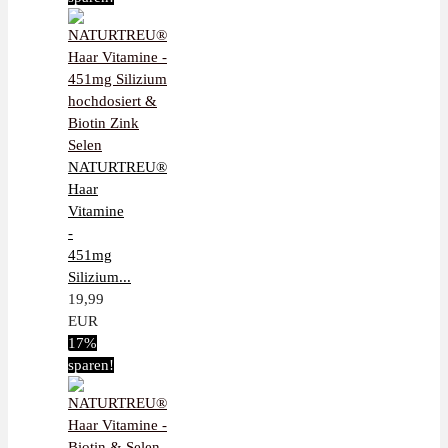
NATURTREU®
Haar
Vitamine
-
451mg
Silizium...
19,99
EUR
17%
sparen!