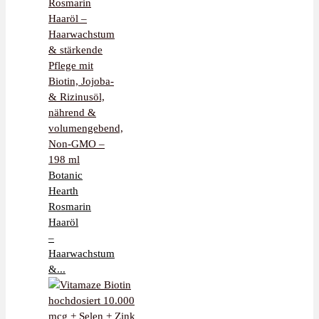
Botanic
Hearth
Rosmarin
Haaröl
–
Haarwachstum
&...