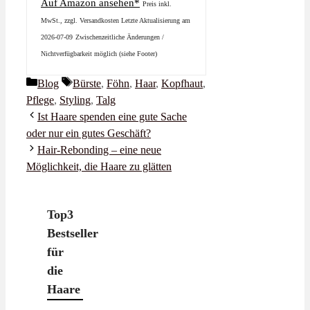
Auf Amazon ansehen*
Preis inkl.
MwSt., zzgl. Versandkosten Letzte Aktualisierung am
2026-07-09
Zwischenzeitliche Änderungen /
Nichtverfügbarkeit möglich (siehe Footer)
Kategorien
Schlagwörter
Blog
Bürste
,
Föhn
,
Haar
,
Kopfhaut
,
Pflege
,
Styling
,
Talg
Ist Haare spenden eine gute Sache
oder nur ein gutes Geschäft?
Hair-Rebonding – eine neue
Möglichkeit, die Haare zu glätten
Top3
Bestseller
für
die
Haare