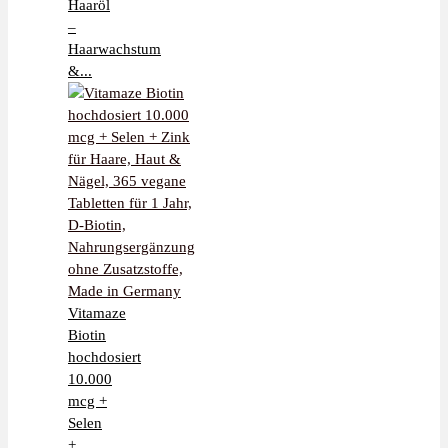
Haaröl
–
Haarwachstum
&...
Vitamaze
Biotin
hochdosiert
10.000
mcg +
Selen
+...