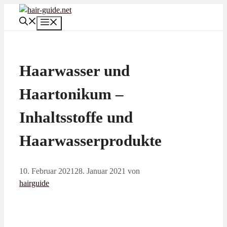
Zum
Inhalt
Menü
springen
Haarwasser und
Haartonikum –
Inhaltsstoffe und
Haarwasserprodukte
10. Februar 2021
28. Januar 2021
von
hairguide