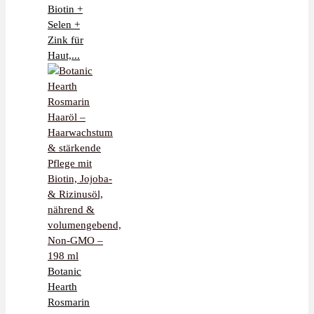
Biotin +
Selen +
Zink für
Haut,...
Botanic
Hearth
Rosmarin