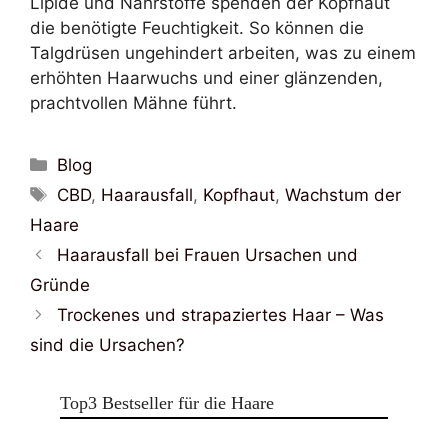
Lipide und Nährstoffe spenden der Kopfhaut
die benötigte Feuchtigkeit. So können die
Talgdrüsen ungehindert arbeiten, was zu einem
erhöhten Haarwuchs und einer glänzenden,
prachtvollen Mähne führt.
Kategorien
Blog
Schlagwörter
CBD
,
Haarausfall
,
Kopfhaut
,
Wachstum der
Haare
Haarausfall bei Frauen Ursachen und
Gründe
Trockenes und strapaziertes Haar – Was
sind die Ursachen?
Top3 Bestseller für die Haare