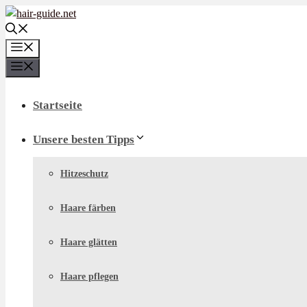
Zum
Inhalt
springen
Menü
Menü
Startseite
Unsere besten Tipps
Hitzeschutz
Haare färben
Haare glätten
Haare pflegen