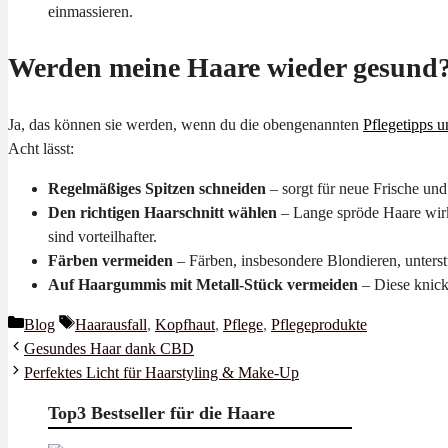
einmassieren.
Werden meine Haare wieder gesund
Ja, das können sie werden, wenn du die obengenannten
Pflegetipps u
Acht lässt:
Regelmäßiges Spitzen schneiden
– sorgt für neue Frische un
Den richtigen Haarschnitt wählen
– Lange spröde Haare wirk
sind vorteilhafter.
Färben vermeiden
– Färben, insbesondere Blondieren, unterst
Auf Haargummis mit Metall-Stück vermeiden
– Diese knic
Kategorien
Schlagwörter
Blog
Haarausfall
,
Kopfhaut
,
Pflege
,
Pflegeprodukte
Gesundes Haar dank CBD
Perfektes Licht für Haarstyling & Make-Up
Top3 Bestseller für die Haare