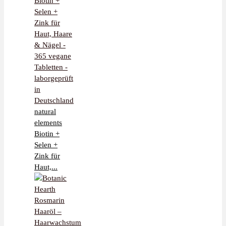
natural
elements
Biotin +
Selen +
Zink für
Haut,...