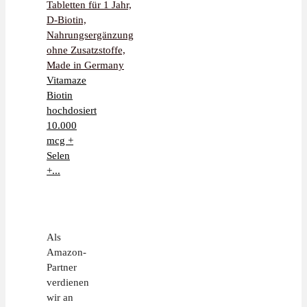
Vitamaze
Biotin
hochdosiert
10.000
mcg +
Selen
+...
Als
Amazon-
Partner
verdienen
wir an