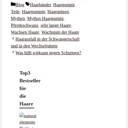
Kategorien
Schlagwörter
Blog
Haarbänder
,
Haargummi
Teile
,
Haargummis
,
Haarspitzen
,
Mythen
,
Mythos Haargummi
,
Pferdeschwanz
,
sehr lange Haare
,
Wachsen Haare
,
Wachstum der Haare
Haarausfall in der Schwangerschaft
und in den Wechseljahren
Was hilft wirksam gegen Schuppen?
Top3
Bestseller
für
die
Haare