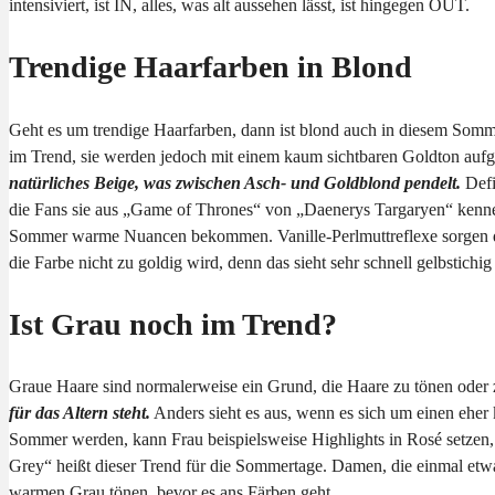
intensiviert, ist IN, alles, was alt aussehen lässt, ist hingegen OUT.
Trendige Haarfarben in Blond
Geht es um trendige Haarfarben, dann ist blond auch in diesem Som
im Trend, sie werden jedoch mit einem kaum sichtbaren Goldton aufg
natürliches Beige, was zwischen Asch- und Goldblond pendelt.
Defi
die Fans sie aus „Game of Thrones“ von „Daenerys Targaryen“ kennen
Sommer warme Nuancen bekommen. Vanille-Perlmuttreflexe sorgen dabe
die Farbe nicht zu goldig wird, denn das sieht sehr schnell gelbstichig
Ist Grau noch im Trend?
Graue Haare sind normalerweise ein Grund, die Haare zu tönen oder 
für das Altern steht.
Anders sieht es aus, wenn es sich um einen eher
Sommer werden, kann Frau beispielsweise Highlights in Rosé setzen
Grey“ heißt dieser Trend für die Sommertage. Damen, die einmal etwa
warmen Grau tönen, bevor es ans Färben geht.