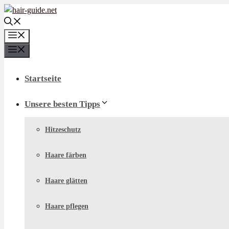
Zum
Inhalt
springen
Menü
Menü
Startseite
Unsere besten Tipps
Hitzeschutz
Haare färben
Haare glätten
Haare pflegen